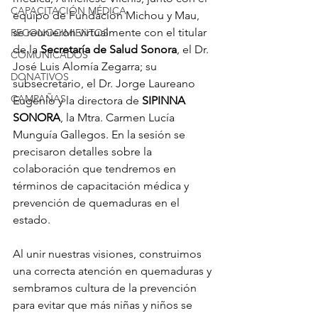
CAPACITACIÓN MÉDICA
equipo de Fundación Michou y Mau, 
se reunieron virtualmente con el titular 
RECONOCIMIENTOS
de la 
Secretaría de Salud Sonora
, el Dr. 
COMUNICADOS
José Luis Alomía Zegarra; su 
DONATIVOS
subsecretario, el Dr. Jorge Laureano 
CAMPAÑAS
Eugenio y la directora de 
SIPINNA 
SONORA
, la Mtra. Carmen Lucía 
Munguía Gallegos. En la sesión se 
precisaron detalles sobre la 
colaboración que tendremos en 
términos de capacitación médica y 
prevención de quemaduras en el 
estado.
Al unir nuestras visiones, construimos 
una correcta atención en quemaduras y 
sembramos cultura de la prevención 
para evitar que más niñas y niños se 