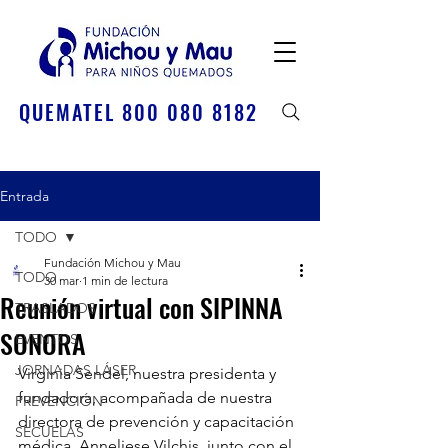
QUEMATEL 800 080 8182
Entrada
TODO
Fundación Michou y Mau
TODO
30 mar
1 min de lectura
Reunión virtual con SIPINNA
TRASLADOS
SONORA
EVENTOS
JORNADAS LÁSER
Virginia Sendel, nuestra presidenta y 
fundadora, acompañada de nuestra 
PREVENCIÓN
directora de prevención y capacitación 
SECUELAS
médica, Anneliese Vilchis, junto con el 