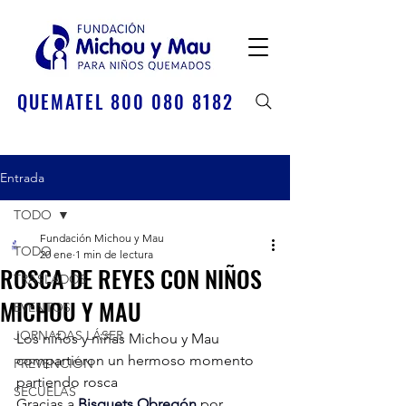
QUEMATEL 800 080 8182
Entrada
TODO
Fundación Michou y Mau
TODO
20 ene
1 min de lectura
ROSCA DE REYES CON NIÑOS
TRASLADOS
MICHOU Y MAU
EVENTOS
JORNADAS LÁSER
Los niños y niñas Michou y Mau 
compartieron un hermoso momento 
PREVENCIÓN
partiendo rosca
SECUELAS
Gracias a 
Bisquets Obregón
 por 