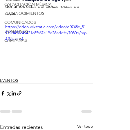
CAPACITACIÓN MÉDICA
donarnos estas deliciosas roscas de 
reyes
RECONOCIMIENTOS
COMUNICADOS
https://video.wixstatic.com/video/d0748c_51
DONATIVOS
912d490c49421c85f67e19e26addfe/1080p/mp
4/file.mp4
CAMPAÑAS
EVENTOS
Ver todo
Entradas recientes