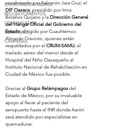
encabezado por Salomón Jara Cruz; el 
CAPACITACIÓN MÉDICA
DIF Oaxaca
, presidido por Irma 
RECONOCIMIENTOS
Bolaños Quijano y la 
Dirección General 
COMUNICADOS
del Hangar Oficial del Gobierno del 
Estado
, dirigido por Cuauhtémoc 
DONATIVOS
Almazán Cravioto, quienes están 
CAMPAÑAS
respaldados por el 
CRUM-SAMU
; el 
traslado aéreo del menor desde el 
Hospital del Niño Oaxaqueño al 
Instituto Nacional de Rehabilitación en 
Ciudad de México fue posible. 
Gracias al 
Grupo Relámpagos
 del 
Estado de México, por su invaluable 
apoyo al llevar al paciente del 
aeropuerto hasta el INR donde Aarón 
será atendido por especialistas en 
quemaduras. 