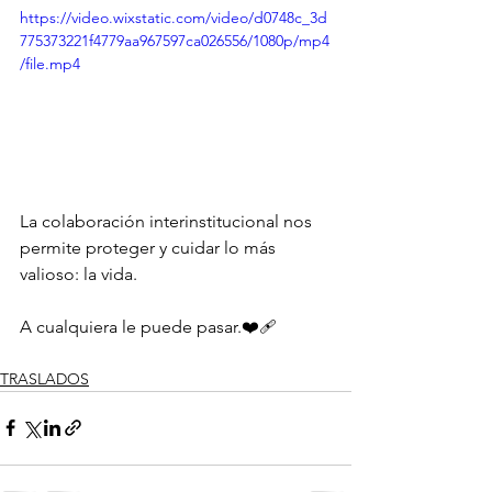
https://video.wixstatic.com/video/d0748c_3d
775373221f4779aa967597ca026556/1080p/mp4
/file.mp4
La colaboración interinstitucional nos 
permite proteger y cuidar lo más 
valioso: la vida.
A cualquiera le puede pasar.❤️‍🩹
TRASLADOS