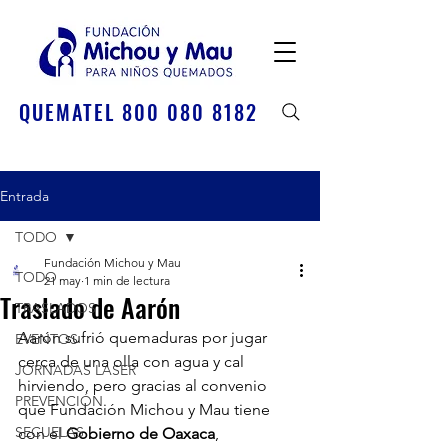
QUEMATEL 800 080 8182
Entrada
TODO
Fundación Michou y Mau
TODO
21 may
1 min de lectura
Traslado de Aarón
TRASLADOS
Aarón sufrió quemaduras por jugar 
EVENTOS
cerca de una olla con agua y cal 
JORNADAS LÁSER
hirviendo, pero gracias al convenio 
PREVENCIÓN
que Fundación Michou y Mau tiene 
SECUELAS
con el 
Gobierno de Oaxaca
, 