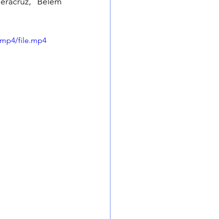
racruz, Belem 
/mp4/file.mp4