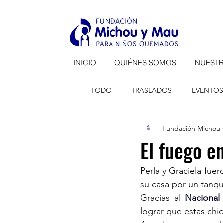
INICIO
QUIÉNES SOMOS
NUEST
TODO
TRASLADOS
EVENTOS
Fundación Michou 
RECONOCIMIENTOS
COMU
El fuego e
Perla y Graciela fuer
su casa por un tanq
Gracias al 
Nacional
lograr que estas chiq