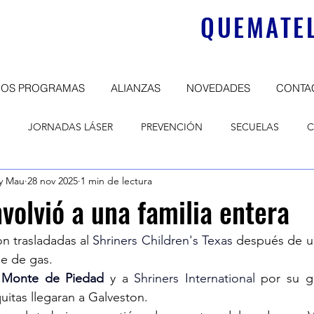
QUEMATEL
ROS PROGRAMAS
ALIANZAS
NOVEDADES
CONTA
JORNADAS LÁSER
PREVENCIÓN
SECUELAS
C
y Mau
28 nov 2025
1 min de lectura
NICADOS
DONATIVOS
CAMPAÑAS
nvolvió a una familia entera
on trasladadas al 
Shriners Children's Texas
 después de u
ue de gas.
 Monte de Piedad
 y a 
Shriners International
 por su g
uitas llegaran a Galveston.