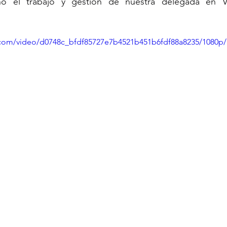
 el trabajo y gestión de nuestra delegada en Ve
ic.com/video/d0748c_bfdf85727e7b4521b451b6fdf88a8235/1080p