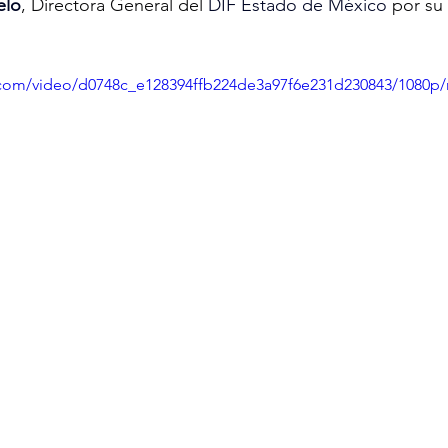
elo
, Directora General del 
DIF Estado de México
 por su
ic.com/video/d0748c_e128394ffb224de3a97f6e231d230843/1080p