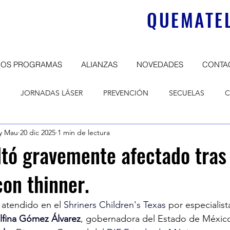
QUEMATEL
ROS PROGRAMAS
ALIANZAS
NOVEDADES
CONTA
JORNADAS LÁSER
PREVENCIÓN
SECUELAS
C
y Mau
20 dic 2025
1 min de lectura
NICADOS
DONATIVOS
CAMPAÑAS
ltó gravemente afectado tras
con thinner.
 atendido en el 
Shriners Children's Texas
 por especialist
lfina Gómez Álvarez
, gobernadora del Estado de México 