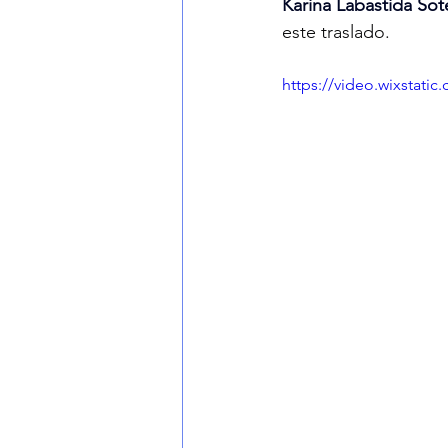
Karina Labastida Sot
este traslado.
https://video.wixstat