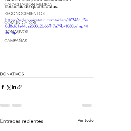
CAPACITACIÓN MÉDICA
secuelas de quemaduras.
RECONOCIMIENTOS
https://video.wixstatic.com/video/d0748c_f5e
COMUNICADOS
0d8cf61a44ca2803c2b66ff17a79b/1080p/mp4/f
DONATIVOS
ile.mp4
CAMPAÑAS
DONATIVOS
Ver todo
Entradas recientes