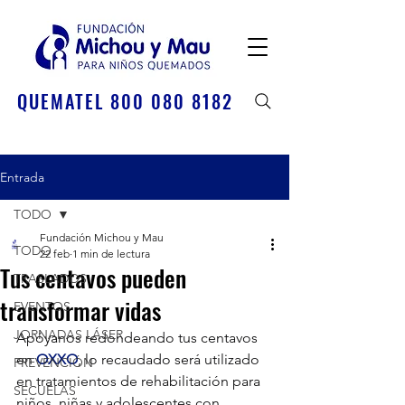
QUEMATEL 800 080 8182
Entrada
TODO
Fundación Michou y Mau
TODO
22 feb
1 min de lectura
Tus centavos pueden
TRASLADOS
transformar vidas
EVENTOS
JORNADAS LÁSER
Apóyanos redondeando tus centavos 
en 
OXXO
, lo recaudado será utilizado 
PREVENCIÓN
en tratamientos de rehabilitación para 
SECUELAS
niños, niñas y adolescentes con 